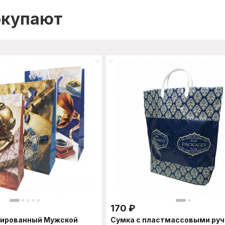
окупают
170
₽
нированный Мужской
Сумка с пластмассовыми ру