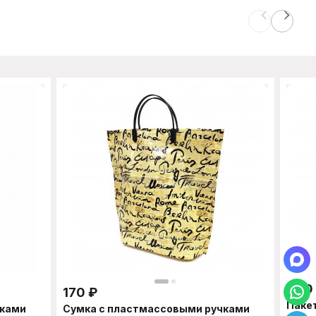
400
170
₽
Паке
чками
Сумка с пластмассовыми ручками