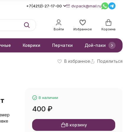
+7(4212)-27-17-00
dv.pack@mail.ru
Войти
Избранное
Корзина
очные
Коврики
Перчатки
Дой-паки
Короб
В избранное
Поделиться
В наличии
шт
400
₽
азмер
овке
В корзину