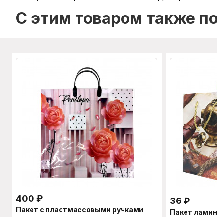
C этим товаром также п
400
₽
36
₽
Пакет с пластмассовыми ручками
Пакет лами