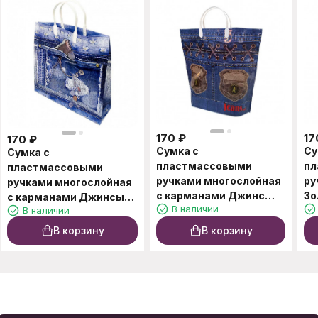
170
₽
17
170
₽
Сумка с
Су
Сумка с
пластмассовыми
пл
пластмассовыми
ручками многослойная
ру
ручками многослойная
с карманами Джинс
Зо
с карманами Джинсы
В наличии
В наличии
37*37см
34*32см
В корзину
В корзину