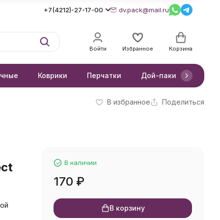
+7(4212)-27-17-00
dv.pack@mail.ru
Войти
Избранное
Корзина
очные
Коврики
Перчатки
Дой-паки
Короб
В избранное
Поделиться
В наличии
ct
170
₽
кой
В корзину