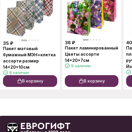
36
₽
4
35
₽
Пакет ламинированный
Па
Пакет матовый
Цветы ассорти
пл
бумажный МЭН+клетка
14*20*7см
ру
ассорти размер
В наличии
Йо
14*20*10см
В наличии
В корзину
В корзину