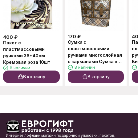
170
₽
4
400
₽
Сумка с
Па
Пакет с
пластмассовыми
пл
пластмассовыми
ручками многослойная
ру
ручками 36*40см
с карманами Сумка в
Ви
Кремовая роза 10шт
В наличии
В наличии
клетку 37*37см
В корзину
В корзину
Интернет / офлайн магазин подарочной упаковки, пакетов,