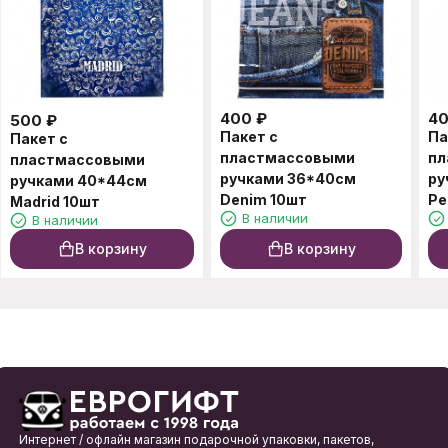
400
₽
4
500
₽
Пакет с
Па
Пакет с
пластмассовыми
пл
пластмассовыми
ручками 36*40см
ру
ручками 40*44см
Denim 10шт
Pe
Madrid 10шт
В наличии
В наличии
В корзину
В корзину
Интернет / офлайн магазин подарочной упаковки, пакетов,