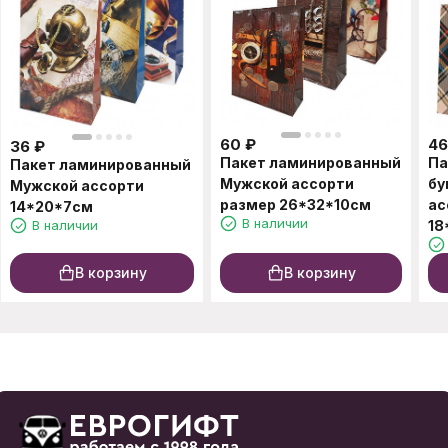
60
₽
46
36
₽
Пакет ламинированный
Па
Пакет ламинированный
Мужской ассорти
бу
Мужской ассорти
размер 26*32*10см
ас
14*20*7см
В наличии
В наличии
18
В корзину
В корзину