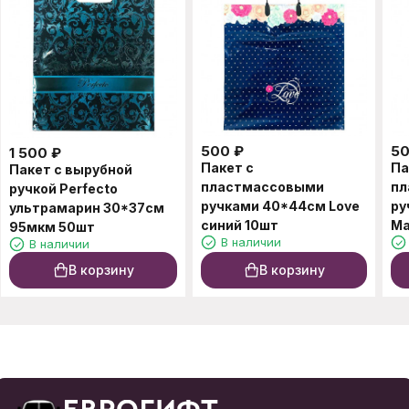
500
₽
5
1 500
₽
Пакет с
Па
Пакет с вырубной
пластмассовыми
пл
ручкой Perfecto
ручками 40*44см Love
ру
ультрамарин 30*37см
синий 10шт
Ma
95мкм 50шт
В наличии
В наличии
В корзину
В корзину