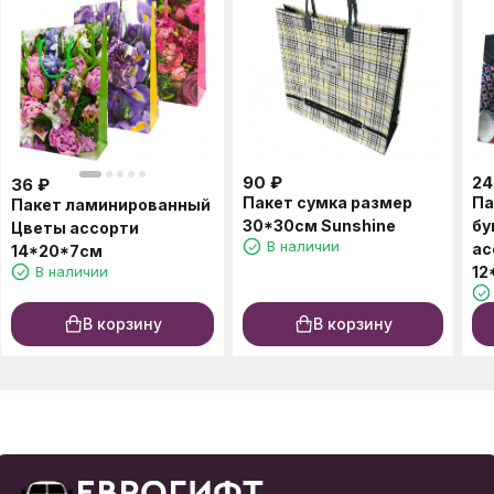
90
₽
24
36
₽
Пакет сумка размер
Па
Пакет ламинированный
30*30см Sunshine
бу
Цветы ассорти
В наличии
ас
14*20*7см
В наличии
12
В корзину
В корзину