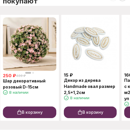
покупают
15
₽
16
250
₽
498
₽
Декор из дерева
Па
Шар декоративный
Handmade овал размер
с 
розовый D-15см
В наличии
2,5*1,2см
м2
В наличии
уп
В корзину
В корзину