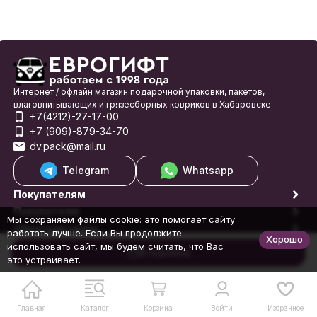
Интернет / офлайн магазин подарочной упаковки, пакетов,
влаговпитывающих и грязесборных ковриков в Хабаровске
+7(4212)-27-17-00
+7 (909)-879-34-70
dv.pack@mail.ru
Telegram
Whatsapp
Покупателям
Покупателю
Мы сохраняем файлы cookie: это помогает сайту
Обратная связь
работать лучше. Если Вы продолжите
Хорошо
© 1998-2026 Еврогифт
использовать сайт, мы будем считать, что Вас
В корзину
это устраивает.
Главная
Каталог
Корзина
Войти
Избранное