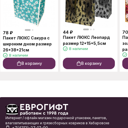
44
₽
7
78
₽
Пакет ЛЮКС Леопард
Па
Пакет ЛЮКС Сакура с
размер 12*15*5,5см
зо
широким дном размер
В наличии
ра
26*38*21см
В наличии
В корзину
В корзину
Интернет / офлайн магазин подарочной упаковки, пакетов,
влаговпитывающих и грязесборных ковриков в Хабаровске
+7(4212)-27-17-00