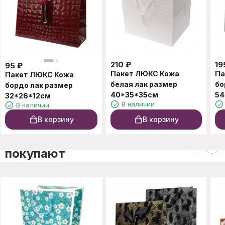
210
₽
19
95
₽
Пакет ЛЮКС Кожа
Па
Пакет ЛЮКС Кожа
белая лак размер
бо
бордо лак размер
40*35*35см
54
32*26*12см
В наличии
В наличии
В корзину
В корзину
C этим товаром также
покупают