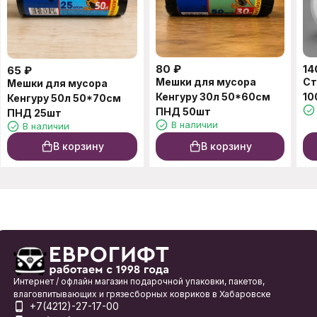
80
₽
14
65
₽
Мешки для мусора
Ст
Мешки для мусора
Кенгуру 30л 50*60см
10
Кенгуру 50л 50*70см
ПНД 50шт
ПНД 25шт
В наличии
В наличии
В корзину
В корзину
Интернет / офлайн магазин подарочной упаковки, пакетов,
влаговпитывающих и грязесборных ковриков в Хабаровске
+7(4212)-27-17-00