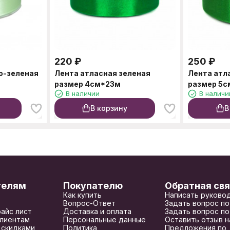
220
₽
250
₽
о-зеленая
Лента атласная зеленая
Лента атл
размер 4см*23м
размер 5
В наличии
В наличи
В корзину
В
телям
Покупателю
Обратная свя
Как купить
Написать руково
Вопрос-Ответ
Задать вопрос по
райс лист
Доставка и оплата
Задать вопрос по
лиентам
Персональные данные
Оставить отзыв н
 скидками
Политика
Предложения по