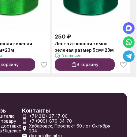
250
₽
асная зеленая
Лента атласная темно-
см*23м
зеленая размер 5см*23м
и
В наличии
 корзину
В корзину
зь
Контакты
дителю
+7(4212)-27-17-00
 товару
+7 (909)-879-34-70
 доставке
Хабаровск, Проспект 60 лет Октября
а Яндексе
204
dv.pack@mail.ru