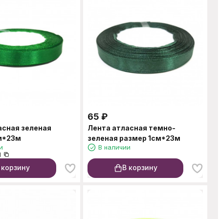
65
₽
асная зеленая
Лента атласная темно-
м*23м
зеленая размер 1см*23м
и
В наличии
1
 корзину
В корзину