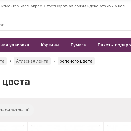
 клиентам
Блог
Вопрос-Ответ
Обратная связь
Яндекс отзывы о нас
ная упаковка
Корзины
Бумага
Пакеты подар
та
Атласная лента
зеленого цвета
 цвета
ть фильтры