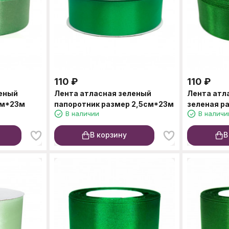
110
₽
110
₽
леный
Лента атласная зеленый
Лента атл
см*23м
папоротник размер 2,5см*23м
зеленая р
В наличии
В наличи
В корзину
В