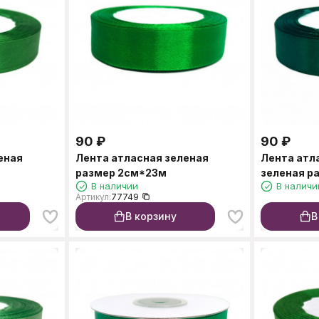
90
₽
90
₽
еная
Лента атласная зеленая
Лента атл
размер 2см*23м
зеленая р
В наличии
В наличи
Артикул:
77749
В корзину
В