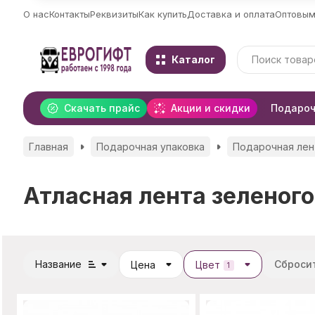
О нас
Контакты
Реквизиты
Как купить
Доставка и оплата
Оптовым
Каталог
Скачать прайс
Акции и скидки
Подароч
Главная
Подарочная упаковка
Подарочная лен
Атласная лента зеленого
Название
Сброси
Цена
Цвет
1