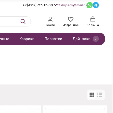
+7(4212)-27-17-00
dv.pack@mail.ru
Войти
Избранное
Корзина
очные
Коврики
Перчатки
Дой-паки
Короб