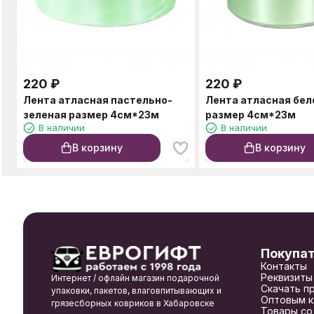
220
₽
220
₽
Лента атласная пастельно-
Лента атласная бел
зеленая размер 4см*23м
размер 4см*23м
В наличии
В наличии
В корзину
В корзину
Покупа
Контакты
Реквизиты
Интернет / офлайн магазин подарочной
Скачать п
упаковки, пакетов, влаговпитывающих и
Оптовым к
грязесборных ковриков в Хабаровске
Товары со