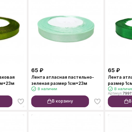
65
₽
65
₽
вковая
Лента атласная пастельно-
Лента атл
см*23м
зеленая размер 1см*23м
размер 1с
В наличии
В наличи
Артикул:
7991
В корзину
В