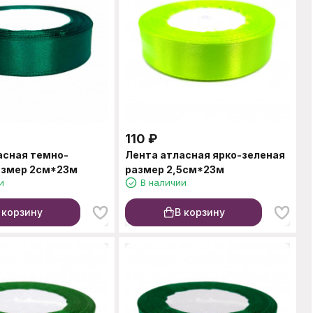
110
₽
асная темно-
Лента атласная ярко-зеленая
азмер 2см*23м
размер 2,5см*23м
и
В наличии
 корзину
В корзину