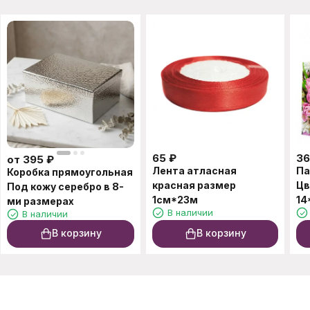
65
₽
36
от
395
₽
Лента атласная
Па
Коробка прямоугольная
красная размер
Цв
Под кожу серебро в 8-
1см*23м
14
ми размерах
В наличии
В наличии
В корзину
В корзину