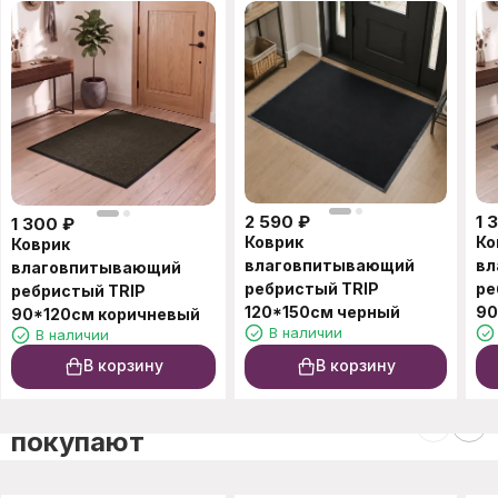
2 590
₽
1 
1 300
₽
Коврик
Ко
Коврик
влаговпитывающий
вл
влаговпитывающий
ребристый TRIP
ре
ребристый TRIP
120*150см черный
90
90*120см коричневый
В наличии
В наличии
В корзину
В корзину
C этим товаром также
покупают