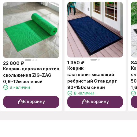
1 350
₽
8
22 800
₽
Коврик
Ко
Коврик-дорожка против
влаговпитывающий
яч
скольжения ZIG-ZAG
ребристый Стандарт
50
0,9*12м зеленый
В наличии
90*150см синий
1,
В наличии
В корзину
В корзину