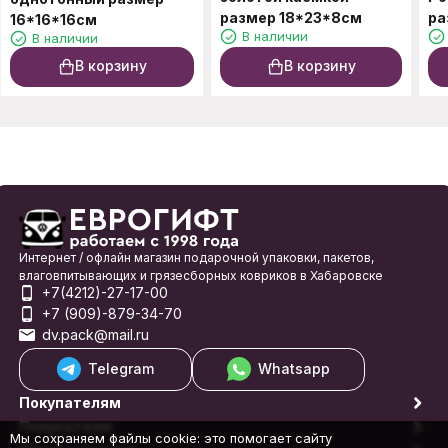
размер 18*23*8см
ра
16*16*16см
В наличии
В наличии
В корзину
В корзину
Интернет / офлайн магазин подарочной упаковки, пакетов,
влаговпитывающих и грязесборных ковриков в Хабаровске
+7(4212)-27-17-00
+7 (909)-879-34-70
dv.pack@mail.ru
Telegram
Whatsapp
Покупателям
Покупателю
Мы сохраняем файлы cookie: это помогает сайту