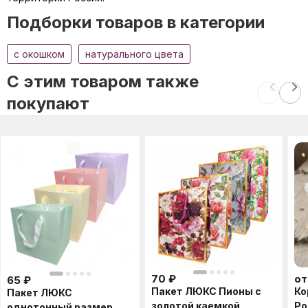
Подборки товаров в категории
c окошком
натурального цвета
C этим товаром также
покупают
70
₽
о
65
₽
Пакет ЛЮКС Пионы с
Ко
Пакет ЛЮКС
золотой каемкой
Ро
однотонный размер