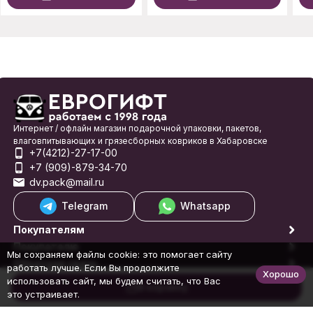
Интернет / офлайн магазин подарочной упаковки, пакетов,
влаговпитывающих и грязесборных ковриков в Хабаровске
+7(4212)-27-17-00
+7 (909)-879-34-70
dv.pack@mail.ru
Telegram
Whatsapp
Покупателям
Покупателю
Мы сохраняем файлы cookie: это помогает сайту
Обратная связь
работать лучше. Если Вы продолжите
Хорошо
© 1998-2026 Еврогифт
использовать сайт, мы будем считать, что Вас
В корзину
это устраивает.