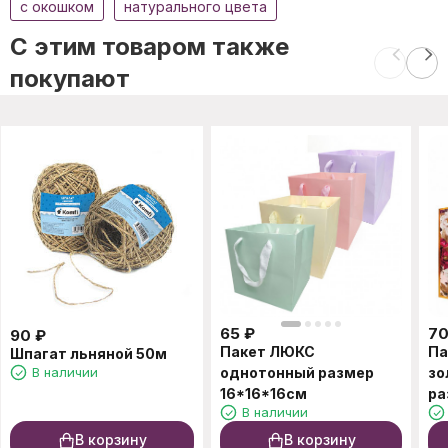
c окошком
натурального цвета
C этим товаром также
покупают
65
₽
7
90
₽
Пакет ЛЮКС
Па
Шпагат льняной 50м
В наличии
однотонный размер
зо
16*16*16см
ра
В наличии
В корзину
В корзину