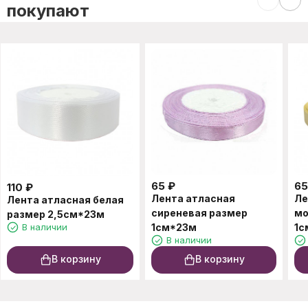
покупают
65
₽
65
110
₽
Лента атласная
Ле
Лента атласная белая
сиреневая размер
мо
размер 2,5см*23м
В наличии
1см*23м
1с
В наличии
В корзину
В корзину