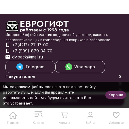
Интернет / офлайн магазин подарочной упаковки, пакетов,
влаговпитывающих и грязесборных ковриков в Хабаровске
+7(4212)-27-17-00
+7 (909)-879-34-70
dv.pack@mail.ru
Telegram
Whatsapp
Покупателям
Покупателю
Мы сохраняем файлы cookie: это помогает сайту
Обратная связь
работать лучше. Если Вы продолжите
Хорошо
© 1998-2026 Еврогифт
использовать сайт, мы будем считать, что Вас
В корзину
это устраивает.
Главная
Каталог
Корзина
Войти
Избранное