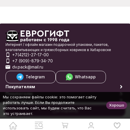
Интернет / офлайн магазин подарочной упаковки, пакетов,
влаговпитывающих и грязесборных ковриков в Хабаровске
+7(4212)-27-17-00
+7 (909)-879-34-70
dv.pack@mail.ru
Telegram
Whatsapp
Покупателям
Покупателю
Мы сохраняем файлы cookie: это помогает сайту
Обратная связь
работать лучше. Если Вы продолжите
Хорошо
© 1998-2026 Еврогифт
использовать сайт, мы будем считать, что Вас
В корзину
это устраивает.