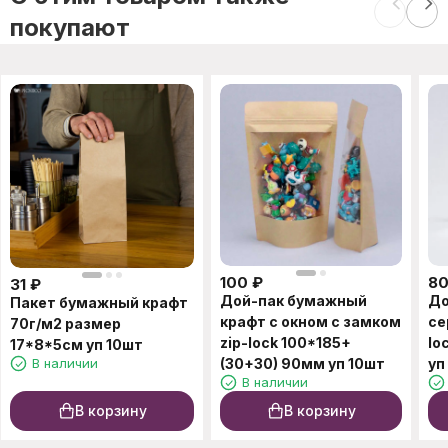
покупают
100
₽
8
31
₽
Дой-пак бумажный
До
Пакет бумажный крафт
крафт с окном с замком
се
70г/м2 размер
zip-lock 100*185+
lo
17*8*5см уп 10шт
В наличии
(30+30) 90мм уп 10шт
уп
В наличии
В корзину
В корзину