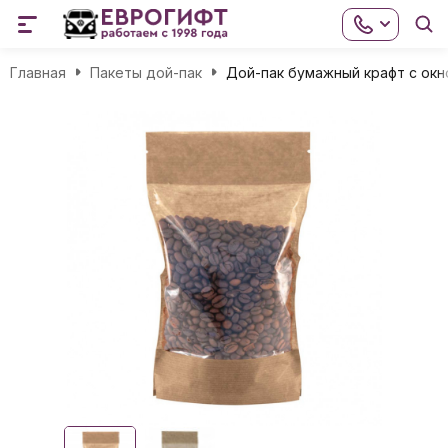
Главная
Пакеты дой-пак
Дой-пак бумажный крафт с окно