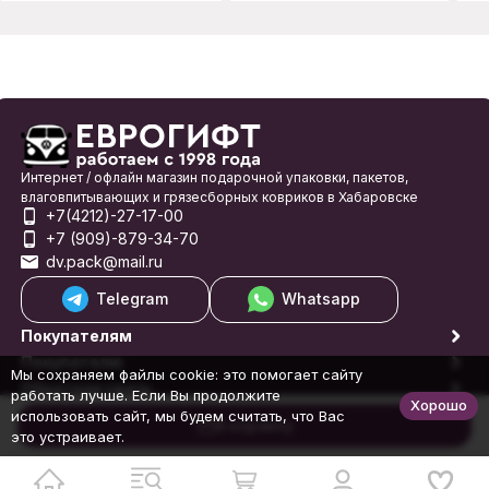
Интернет / офлайн магазин подарочной упаковки, пакетов,
влаговпитывающих и грязесборных ковриков в Хабаровске
+7(4212)-27-17-00
+7 (909)-879-34-70
dv.pack@mail.ru
Telegram
Whatsapp
Покупателям
Покупателю
Мы сохраняем файлы cookie: это помогает сайту
Обратная связь
работать лучше. Если Вы продолжите
Хорошо
© 1998-2026 Еврогифт
использовать сайт, мы будем считать, что Вас
В корзину
это устраивает.