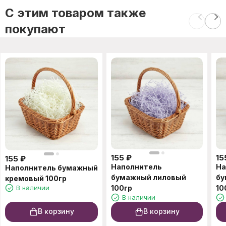
C этим товаром также
покупают
155
₽
15
155
₽
Наполнитель
На
Наполнитель бумажный
бумажный лиловый
бу
кремовый 100гр
В наличии
100гр
10
В наличии
В корзину
В корзину