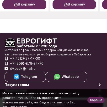
В корзину
В корзину
Интернет / офлайн магазин подарочной упаковки, пакетов,
влаговпитывающих и грязесборных ковриков в Хабаровске
+7(4212)-27-17-00
+7 (909)-879-34-70
dv.pack@mail.ru
Telegram
Whatsapp
Покупателям
Покупателю
Мы сохраняем файлы cookie: это помогает сайту
Обратная связь
работать лучше. Если Вы продолжите
Хорошо
© 1998-2026 Еврогифт
использовать сайт, мы будем считать, что Вас
В корзину
это устраивает.