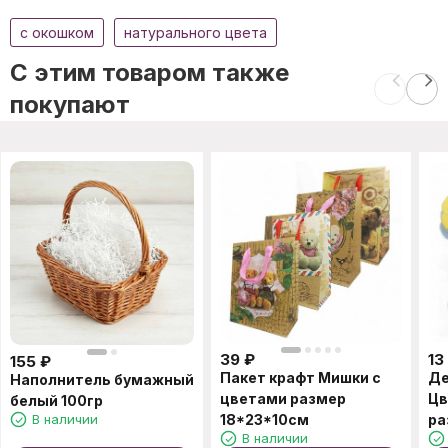
c окошком
натурального цвета
C этим товаром также
покупают
39
₽
13
155
₽
Пакет крафт Мишки с
Де
Наполнитель бумажный
цветами размер
Цв
белый 100гр
В наличии
18*23*10см
ра
В наличии