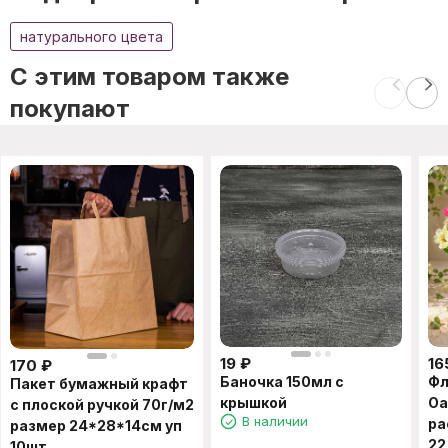
натурального цвета
C этим товаром также
покупают
19
₽
16
170
₽
Баночка 150мл с
Фл
Пакет бумажный крафт
крышкой
Оа
с плоской ручкой 70г/м2
В наличии
ра
размер 24*28*14см уп
22
10шт