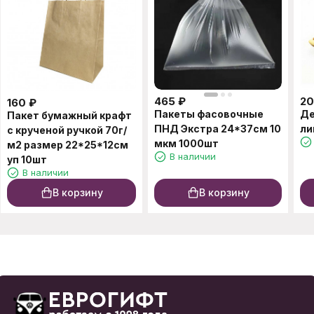
465
₽
20
160
₽
Пакеты фасовочные
Де
Пакет бумажный крафт
ПНД Экстра 24*37см 10
ли
с крученой ручкой 70г/
мкм 1000шт
м2 размер 22*25*12см
В наличии
уп 10шт
В наличии
В корзину
В корзину