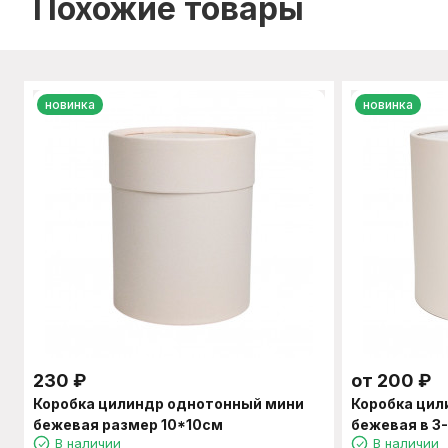
Похожие товары
новинка
новинка
230
₽
от
200
₽
Коробка цилиндр однотонный мини
Коробка ци
бежевая размер 10*10см
бежевая в 3
В наличии
В наличии