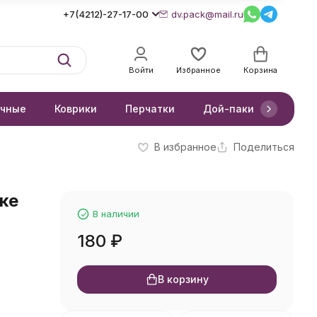
+7(4212)-27-17-00
dv.pack@mail.ru
Войти
Избранное
Корзина
очные
Коврики
Перчатки
Дой-паки
Короб
В избранное
Поделиться
ке
В наличии
180
₽
В корзину