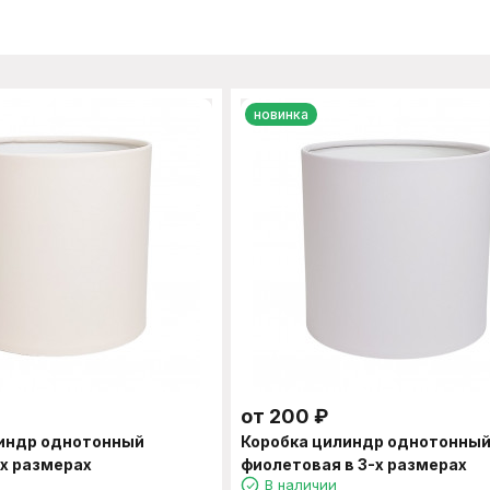
новинка
от
200
₽
линдр однотонный
Коробка цилиндр однотонны
-х размерах
фиолетовая в 3-х размерах
В наличии