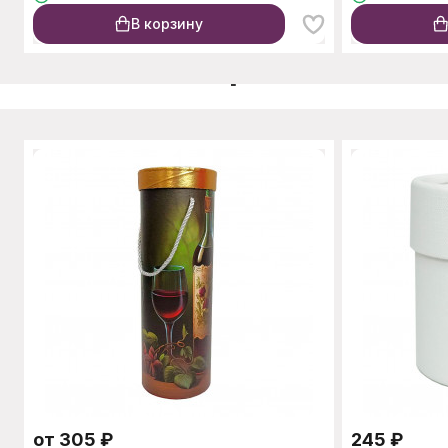
В корзину
C этим товаром также п
от
305
₽
245
₽