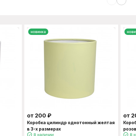
новинка
нови
от
200
₽
от
2
й
Коробка цилиндр однотонный желтая
Коро
в 3-х размерах
розов
В наличии
В 