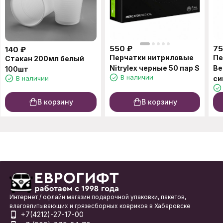
550
₽
7
140
₽
Перчатки нитриловые
Пе
Стакан 200мл белый
Nitrylex черные 50 пар S
Be
100шт
В наличии
В наличии
си
В корзину
В корзину
Интернет / офлайн магазин подарочной упаковки, пакетов,
влаговпитывающих и грязесборных ковриков в Хабаровске
+7(4212)-27-17-00