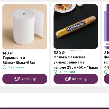
530
₽
31
140
₽
Фольга Саянская
Фо
Термолента
универсальная в
пр
80мм*18мм*58м
В наличии
рулоне 29см*50м 11мкм
44
В наличии
В корзину
В корзину