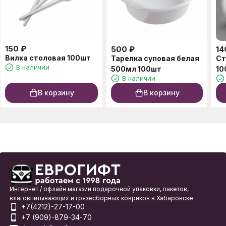
150
₽
500
₽
14
Вилка столовая 100шт
Тарелка суповая белая
Ст
В наличии
500мл 100шт
10
В наличии
В корзину
В корзину
Интернет / офлайн магазин подарочной упаковки, пакетов,
влаговпитывающих и грязесборных ковриков в Хабаровске
+7(4212)-27-17-00
+7 (909)-879-34-70