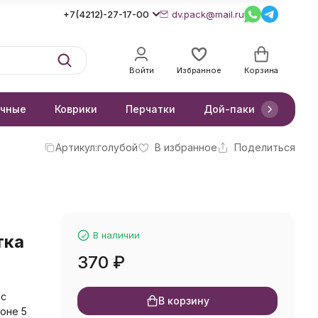
+7(4212)-27-17-00
dv.pack@mail.ru
Войти
Избранное
Корзина
очные
Коврики
Перчатки
Дой-паки
Короб
Артикул:
голубой
В избранное
Поделиться
В наличии
тка
370
₽
 с
В корзину
оне 5