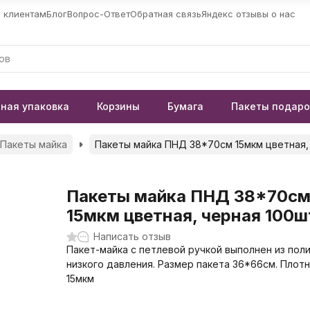
 клиентам
Блог
Вопрос-Ответ
Обратная связь
Яндекс отзывы о нас
ная упаковка
Корзины
Бумага
Пакеты подар
Пакеты майка
Пакеты майка ПНД 38*70см 15мкм цветная,
Пакеты майка ПНД 38*70с
15мкм цветная, черная 100ш
Написать отзыв
Пакет-майка с петлевой ручкой выполнен из пол
низкого давления. Размер пакета 36*66см. Плот
15мкм