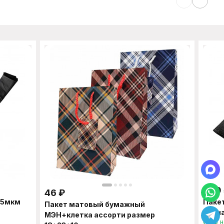
450
46
₽
25мкм
Паке
Пакет матовый бумажный
черн
МЭН+клетка ассорти размер
В 