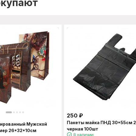
окупают
250
₽
Пакеты майка ПНД 30*55см 
нированный Мужской
черная 100шт
мер 26*32*10см
В наличии