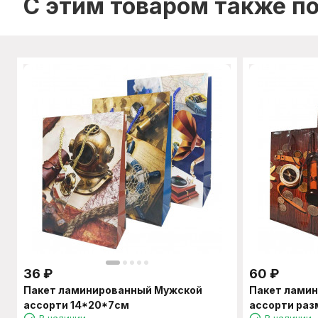
C этим товаром также п
36
₽
60
₽
Пакет ламинированный Мужской
Пакет лами
ассорти 14*20*7см
ассорти раз