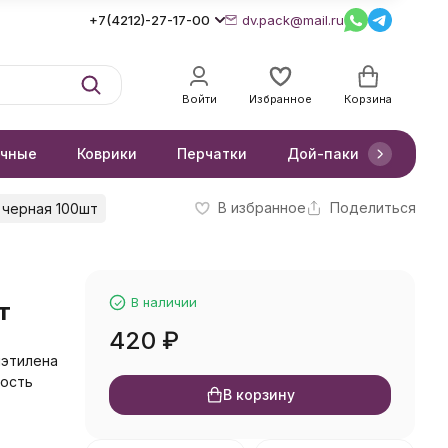
+7(4212)-27-17-00
dv.pack@mail.ru
Войти
Избранное
Корзина
очные
Коврики
Перчатки
Дой-паки
Короб
В избранное
Поделиться
 черная 100шт
м
В наличии
т
420
₽
иэтилена
ность
В корзину