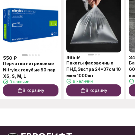
465
₽
34
550
₽
Пакеты фасовочные
Ба
Перчатки нитриловые
ПНД Экстра 24*37см 10
60
Nitrylex голубые 50 пар
мкм 1000шт
ко
XS, S, M, L
В наличии
В наличии
В корзину
В корзину