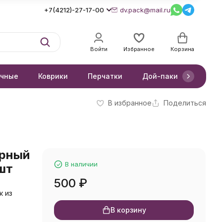
+7(4212)-27-17-00
dv.pack@mail.ru
Войти
Избранное
Корзина
очные
Коврики
Перчатки
Дой-паки
Короб
В избранное
Поделиться
ирный
В наличии
шт
500
₽
к из
м
В корзину