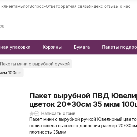
 клиентам
Блог
Вопрос-Ответ
Обратная связь
Яндекс отзывы о нас
ная упаковка
Корзины
Бумага
Пакеты подар
Пакеты мини с вырубной ручкой
мкм 100шт
Пакет вырубной ПВД Ювел
цветок 20*30см 35 мкм 100
Написать отзыв
Пакет мини с вырубной ручкой Ювелирный цвето
полиэтилена высокого давления размер 20*30с
плотность 35мкм