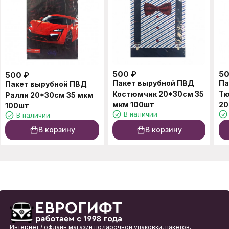
500
₽
5
500
₽
Пакет вырубной ПВД
Па
Пакет вырубной ПВД
Костюмчик 20*30см 35
Тю
Ралли 20*30см 35 мкм
мкм 100шт
20
100шт
В наличии
В наличии
В корзину
В корзину
Интернет / офлайн магазин подарочной упаковки, пакетов,