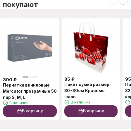
покупают
85
₽
95
300
₽
Пакет сумка размер
Па
Перчатки виниловые
30*30см Красные
32
Mercator прозрачные 50
шары
ко
пар S, M, L
В наличии
В наличии
В корзину
В корзину