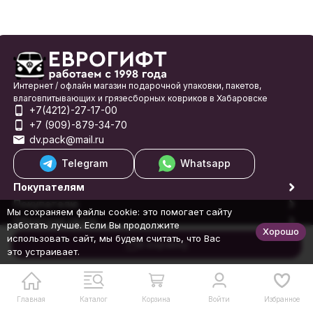
Интернет / офлайн магазин подарочной упаковки, пакетов,
влаговпитывающих и грязесборных ковриков в Хабаровске
+7(4212)-27-17-00
+7 (909)-879-34-70
dv.pack@mail.ru
Telegram
Whatsapp
Покупателям
Покупателю
Мы сохраняем файлы cookie: это помогает сайту
Обратная связь
работать лучше. Если Вы продолжите
Хорошо
© 1998-2026 Еврогифт
использовать сайт, мы будем считать, что Вас
В корзину
это устраивает.
Главная
Каталог
Корзина
Войти
Избранное