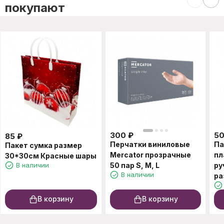
покупают
300
₽
5
85
₽
Перчатки виниловые
Па
Пакет сумка размер
Mercator прозрачные
пл
30*30см Красные шары
В наличии
50 пар S, M, L
ру
В наличии
ра
В корзину
В корзину