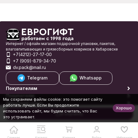
Интернет / офлайн магазин подарочной упаковки, пакетов,
влаговпитывающих и грязесборных ковриков в Хабаровске
+7(4212)-27-17-00
+7 (909)-879-34-70
dv.pack@mail.ru
Telegram
Whatsapp
Покупателям
Покупателю
Мы сохраняем файлы cookie: это помогает сайту
Обратная связь
работать лучше. Если Вы продолжите
Хорошо
© 1998-2026 Еврогифт
использовать сайт, мы будем считать, что Вас
В корзину
это устраивает.
Главная
Каталог
Корзина
Войти
Избранное