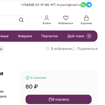
+7(4212)-27-17-00
dv.pack@mail.ru
Войти
Избранное
Корзина
очные
Коврики
Перчатки
Дой-паки
Короб
В избранное
Поделиться
см
см
В наличии
80
₽
ми
щина
В корзину