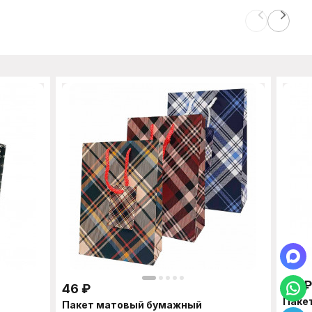
80
₽
46
₽
Паке
Пакет матовый бумажный