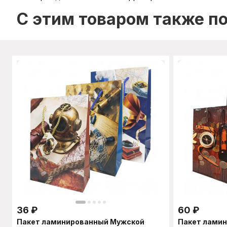
C этим товаром также п
36
₽
60
₽
Пакет ламинированный Мужской
Пакет лами