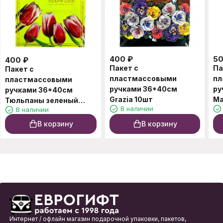
400
₽
5
400
₽
Пакет с
Па
Пакет с
пластмассовыми
пл
пластмассовыми
ручками 36*40см
ру
ручками 36*40см
Grazia 10шт
Ma
Тюльпаны зеленый
В наличии
В наличии
10шт
В корзину
В корзину
Интернет / офлайн магазин подарочной упаковки, пакетов,