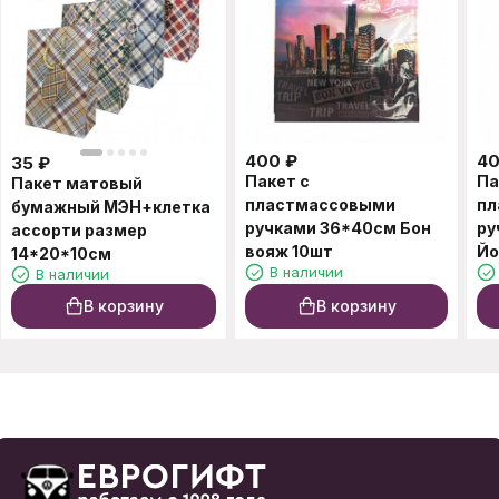
400
₽
4
35
₽
Пакет с
Па
Пакет матовый
пластмассовыми
пл
бумажный МЭН+клетка
ручками 36*40см Бон
ру
ассорти размер
вояж 10шт
Йо
14*20*10см
В наличии
В наличии
В корзину
В корзину