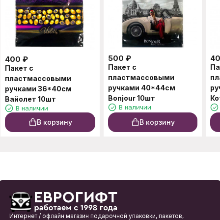
500
₽
4
400
₽
Пакет с
Па
Пакет с
пластмассовыми
пл
пластмассовыми
ручками 40*44см
ру
ручками 36*40см
Bonjour 10шт
Ко
Вайолет 10шт
В наличии
В наличии
В корзину
В корзину
Интернет / офлайн магазин подарочной упаковки, пакетов,