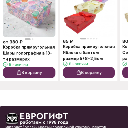
65
₽
8
от
380
₽
Коробка прямоугольная
Ко
Коробка прямоугольная
Яблоко с бантом
Се
Шары голография в 13-
размер 5*8*2,5см
ра
ти размерах
В наличии
В наличии
В корзину
В корзину
Интернет / офлайн магазин подарочной упаковки, пакетов,