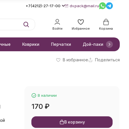
+7(4212)-27-17-00
dv.pack@mail.ru
Войти
Избранное
Корзина
очные
Коврики
Перчатки
Дой-паки
Короб
В избранное
Поделиться
В наличии
м
170
₽
кой
В корзину