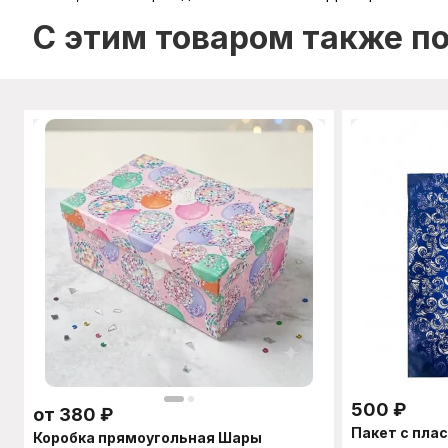
C этим товаром также п
500
₽
от
380
₽
Пакет с пла
Коробка прямоугольная Шары