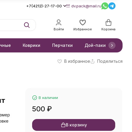
+7(4212)-27-17-00
dv.pack@mail.ru
Войти
Избранное
Корзина
очные
Коврики
Перчатки
Дой-паки
Короб
В избранное
Поделиться
В наличии
шт
500
₽
азмер
овке
В корзину