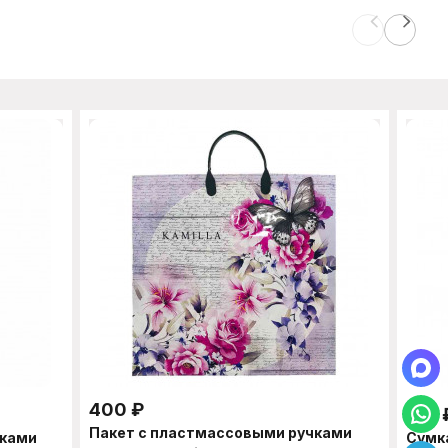
400
₽
170
Пакет с пластмассовыми ручками
чками
Сумк