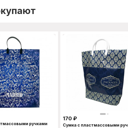
окупают
170
₽
стмассовыми ручками
Сумка с пластмассовыми ру