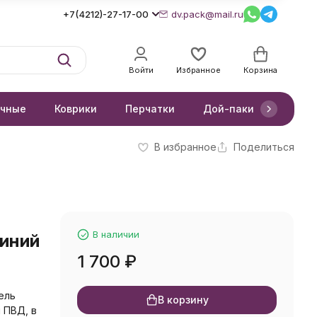
+7(4212)-27-17-00
dv.pack@mail.ru
Войти
Избранное
Корзина
очные
Коврики
Перчатки
Дой-паки
Короб
В избранное
Поделиться
В наличии
синий
1 700
₽
ель
В корзину
 ПВД, в