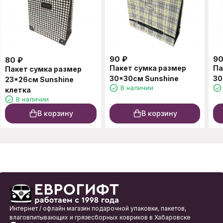
90
₽
9
80
₽
Пакет сумка размер
Па
Пакет сумка размер
30*30см Sunshine
30
23*26см Sunshine
В наличии
клетка
В наличии
В корзину
В корзину
Интернет / офлайн магазин подарочной упаковки, пакетов,
влаговпитывающих и грязесборных ковриков в Хабаровске