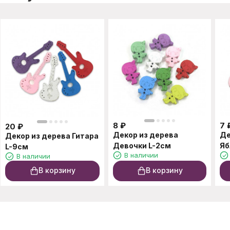
8
₽
7
20
₽
Декор из дерева
Де
Декор из дерева Гитара
Девочки L-2см
Яб
L-9см
В наличии
В наличии
В корзину
В корзину