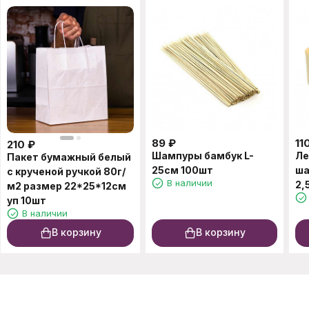
89
₽
11
210
₽
Шампуры бамбук L-
Ле
Пакет бумажный белый
25см 100шт
ша
с крученой ручкой 80г/
В наличии
2,
м2 размер 22*25*12см
уп 10шт
В наличии
В корзину
В корзину