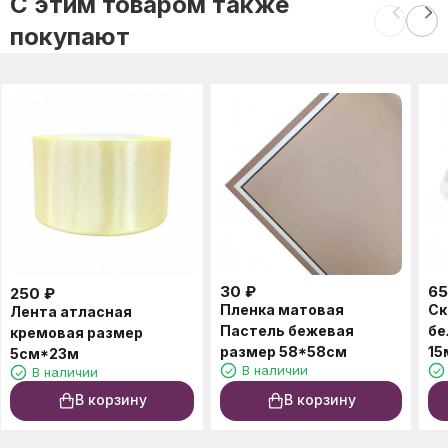
C этим товаром также
покупают
30
₽
65
250
₽
Пленка матовая
Ск
Лента атласная
Пастель бежевая
бе
кремовая размер
размер 58*58см
15
5см*23м
В наличии
В наличии
В корзину
В корзину