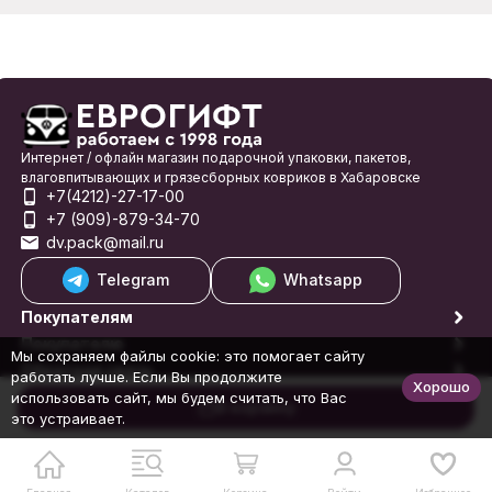
Интернет / офлайн магазин подарочной упаковки, пакетов,
влаговпитывающих и грязесборных ковриков в Хабаровске
+7(4212)-27-17-00
+7 (909)-879-34-70
dv.pack@mail.ru
Telegram
Whatsapp
Покупателям
Покупателю
Мы сохраняем файлы cookie: это помогает сайту
Обратная связь
работать лучше. Если Вы продолжите
Хорошо
© 1998-2026 Еврогифт
использовать сайт, мы будем считать, что Вас
В корзину
это устраивает.