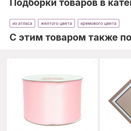
Подборки товаров в кате
из атласа
желтого цвета
кремового цвета
C этим товаром также п