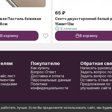
65
₽
вая Пастель бежевая
Скотч двухсторонний белый 
58см
15мм*13м
В наличии
В корзину
В корзину
телям
Покупателю
Обратная свя
Как купить
Написать руково
Вопрос-Ответ
Задать вопрос по
райс лист
Доставка и оплата
Задать вопрос по
лиентам
Персональные данные
Оставить отзыв н
 скидками
Политика
Предложения по
конфиденциальности
улучшению сайта
 работать лучше. Если Вы продолжите использовать сайт, мы будем 