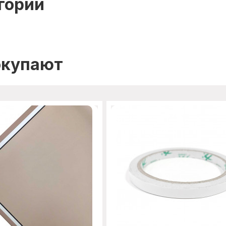
гории
окупают