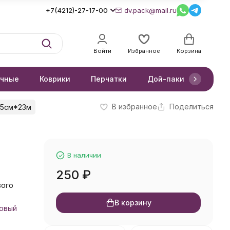
+7(4212)-27-17-00
dv.pack@mail.ru
Войти
Избранное
Корзина
очные
Коврики
Перчатки
Дой-паки
Короб
В избранное
Поделиться
 5см*23м
В наличии
250
₽
вого
В корзину
овый