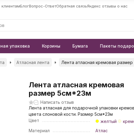
 клиентам
Блог
Вопрос-Ответ
Обратная связь
Яндекс отзывы о нас
ная упаковка
Корзины
Бумага
Пакеты подар
та
Атласная лента
Лента атласная кремовая размер
Лента атласная кремовая
размер 5см*23м
Написать отзыв
Лента атласная для подарочной упаковки кремо
цвета слоновой кости. Размер 5см*23м
Цвет
желтый
крем
Материал
Атлас