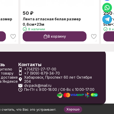
50
₽
250
размер
Лента атласная белая размер
Лента
0,6см*23м
5см*
В наличии
В 
В корзину
зь
Контакты
дителю
+7(4212)-27-17-00
 товару
+7 (909)-879-34-70
 доставке
Хабаровск, Проспект 60 лет Октября
а Яндексе
204
dv.pack@mail.ru
Пн-Пт с 9:00-18:00 / Сб-Вс с 10:00-17:00
Хорошо
считать, что Вас это устраивает.