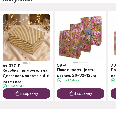
59
₽
7
от
370
₽
Пакет крафт Цветы
Па
Коробка прямоугольная
размер 26*32*12см
ра
Диагональ золото в 4-х
В наличии
размерах
В наличии
В корзину
В корзину