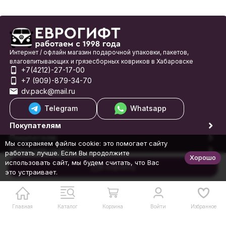
Интернет / офлайн магазин подарочной упаковки, пакетов,
влаговпитывающих и грязесборных ковриков в Хабаровске
+7(4212)-27-17-00
+7 (909)-879-34-70
dv.pack@mail.ru
Telegram
Whatsapp
Покупателям
Покупателю
Мы сохраняем файлы cookie: это помогает сайту
Обратная связь
работать лучше. Если Вы продолжите
Хорошо
© 1998-2026 Еврогифт
использовать сайт, мы будем считать, что Вас
В корзину
это устраивает.
Главная
Каталог
Корзина
Войти
Избранное