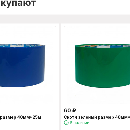
окупают
60
₽
й размер 48мм*25м
Скотч зеленый размер 48мм
В наличии