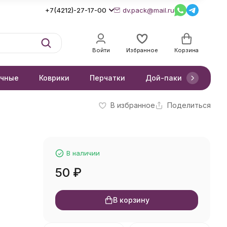
+7(4212)-27-17-00
dv.pack@mail.ru
Войти
Избранное
Корзина
очные
Коврики
Перчатки
Дой-паки
Короб
В избранное
Поделиться
В наличии
50
₽
В корзину