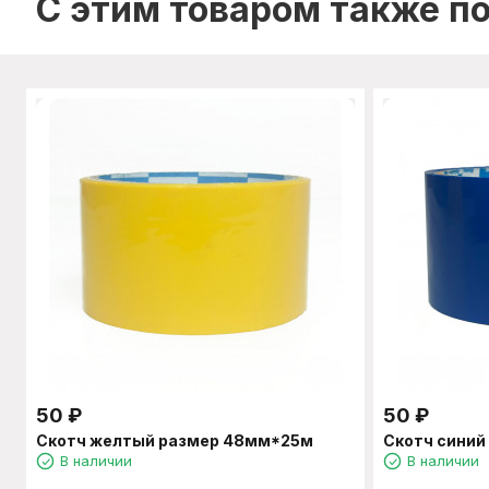
C этим товаром также п
50
₽
50
₽
Скотч желтый размер 48мм*25м
Скотч сини
В наличии
В наличии