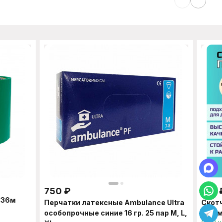
750
₽
155
*36м
Перчатки латексные Ambulance Ultra
Скот
особопрочные синие 16 гр. 25 пар M, L,
48мм