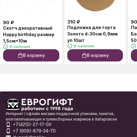
310
₽
9
90
₽
Подложка для торта
Па
Скотч декоративный
Золото d-30см 0,8мм
Ба
Happy birthday размер
уп 10шт
50
1,5см*10м
В наличии
В наличии
В корзину
В корзину
Интернет / офлайн магазин подарочной упаковки, пакетов,
влаговпитывающих и грязесборных ковриков в Хабаровске
+7(4212)-27-17-00
+7 (909)-879-34-70